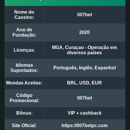
Nome do
007bet
Cassino:
Ano de
2020
Fundação:
MGA, Curaçao - Operação em
Licenças:
diversos países
Idiomas
Português, Inglês, Espanhol
Suportados:
Moedas Aceitas:
BRL, USD, EUR
Código
007bet
Promocional:
Bônus:
VIP + cashback
Site Oficial:
https://007betpc.com