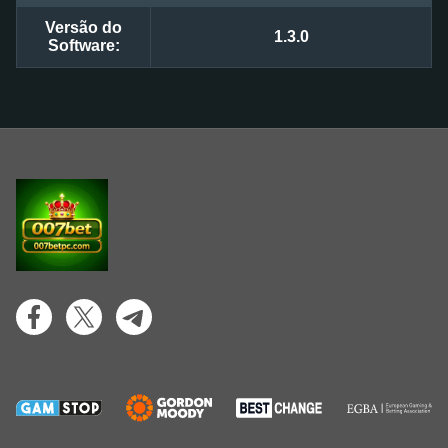
Versão do
1.3.0
Software: