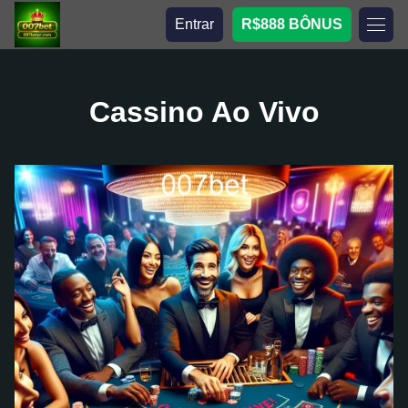
Entrar
R$888 BÔNUS
Cassino Ao Vivo