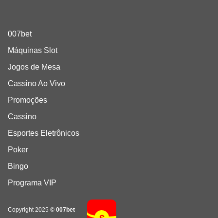
007bet
Máquinas Slot
Jogos de Mesa
Cassino Ao Vivo
Promoções
Cassino
Esportes Eletrônicos
Poker
Bingo
Programa VIP
Copyright 2025 ©
007bet