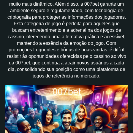
muito mais dinâmico. Além disso, a 007bet garante um
ambiente seguro e regulamentado, com tecnologia de
criptografia para proteger as informações dos jogadores.
Esta categoria de jogo é perfeita para aqueles que
buscam entretenimento e a adrenalina dos jogos de
cassino, oferecendo uma alternativa prática e acessível,
mantendo a essência da emoção do jogo. Com
promoções frequentes e bônus de boas-vindas, é difícil
resistir às oportunidades oferecidas pelo cassino ao vivo
da 007bet, que continua a atrair novos usuários a cada
dia, consolidando sua posição como uma plataforma de
jogos de referência no mercado.